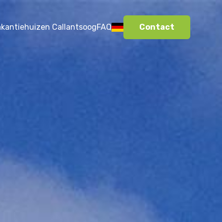
akantiehuizen Callantsoog
FAQ
Contact