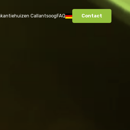
akantiehuizen Callantsoog
FAQ
Contact