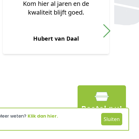
gekregen. Oorlog saus was
heerlijk door de puntzak
verdeeld. Vriendelijk
personeel
Monique Ktn
Bestel nu!
 Meer weten?
Klik dan hier.
Sluiten