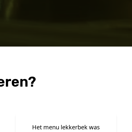
eren?
Goede zaak. Lekkere patat.