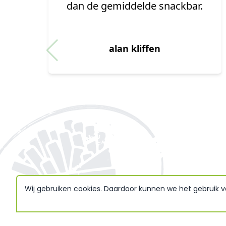
heerlijk. Royale portie lekkere
friet, de lekkerbek smaakte
ook al zo goed. We hebben
genoten.
Trudy deen
Wij gebruiken cookies. Daardoor kunnen we het gebruik 