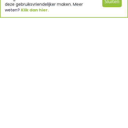
Sluiten
deze gebruiksvriendelijker maken. Meer
weten?
Klik dan hier.
Openingstijden
Onze snackbar is 365 dagen per jaar geopend, altijd
van 11.30 tot 20.00 uur. In de zomer en met drukte zijn
wij langer geopend! Vragen over onze openingstijden?
Neem contact met ons op!