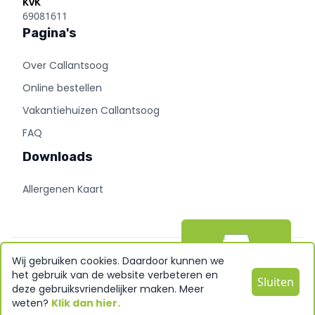
KvK
69081611
Pagina's
Over Callantsoog
Online bestellen
Vakantiehuizen Callantsoog
FAQ
Downloads
Allergenen Kaart
Wij gebruiken cookies. Daardoor kunnen we
Bestel nu!
het gebruik van de website verbeteren en
©Wip In
2026
Made by
BYTE24
Sluiten
deze gebruiksvriendelijker maken. Meer
Disclaimer
Privacy Policy
Cookies
weten?
Klik dan hier.