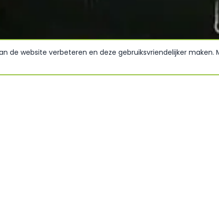
van de website verbeteren en deze gebruiksvriendelijker maken.
schutzgebiete, eine
Von Callantsoog aus sind 
t Meer, Strand, Dünen und
zu erreichen, ideal für ei
e Möglichkeiten! Mit einem
Alkmaar besuchen, den we
n, aber auch den vielen
Marinemuseum in Den Held
Ort, um die
Auch im Dorf selbst finde
ewundern. Sie mögen es
bis zum Mountainbike-Eve
segeln oder Wellenreiten?
Worauf warten Sie noch? 
Jahren die Blaue Flagge w