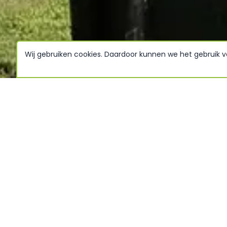
Wij gebruiken cookies. Daardoor kunnen we het gebruik 
Callantsoog befindet sich inmitten mehrerer Natur
einzigartige und abwechslungsreiche Landschaft mi
Blumenfeldern. Ein Urlaub in Callantsoog bietet viel
herrlichen Strand, prachtvollen Naturschutzgebiete
Wander- und Radwegen ist Callantsoog der ideale 
nordholländische Landschaft zu erkunden und zu b
etwas aktiver? Kitesurfen oder Windsurfen? Strand
Auch das ist möglich!