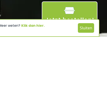
Jetzt bestellen!
 Meer weten?
Klik dan hier.
Sluiten
die Städte Schagen, Den Helder und Alkmaar leicht
nen Tag Shoppen und Kultur. Den Käsemarkt in
stfriesischen Markt in Schagen oder das
er? Callantsoog ist der zentrale Ausgangspunkt!
n zahlreiche Veranstaltungen statt, vom Kunstmarkt
nt.
Kommen Sie nach Callantsoog, wo schon seit vielen
eht, eine Auszeichnung der Europäischen Union für